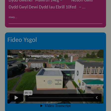
Dydd Gwener Mawrth 14eg – Noson Gwis
Dydd Gwyl Dewi Dydd Iau Ebrill 10fed – …
mwy…
Fideo Ysgol