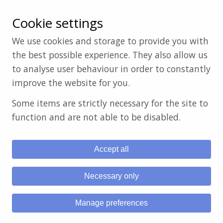
Cookie settings
We use cookies and storage to provide you with
Staff
Hafan
the best possible experience. They also allow us
Cymraeg
English
to analyse user behaviour in order to constantly
Croeso
improve the website for you.
Some items are strictly necessary for the site to
Gwybodaeth i Rieni
function and are not able to be disabled.
Croeso
Allgyrsiol
Accept all
Aelodau Staff
Cylchlythyr
Disgyblion
Necessary only
Calendr
Manage preferences
CRhA