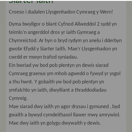
Siarter Iaith
E-Ddiogelwch
Croeso i dudalen Llysgenhadon Cymraeg y Wern!
Presenoldeb
Dyma bwyllgor o blant Cyfnod Allweddol 2 sydd yn
teimlo’n angerddol dros yr iaith Gymraeg a
Dillad Ysgol
Chymreictod. Ar hyn o bryd rydym yn anelu i dderbyn
gwobr Efydd y Siarter Iaith. Mae’r Llysgenhadon yn
Llywodraethwyr
cwrdd er mwyn trafod syniadau.
Ein bwriad yw bod pob plentyn yn dewis siarad
Adroddiadau Estyn
Cymraeg graenus ym mhob agwedd o fywyd yr ysgol
a thu hwnt. Y gobaith yw bod pob plentyn yn
Polisiau
ymfalchïo yn iaith, diwylliant a thraddodiadau
Cymreig.
Ffurflenni
Mae siarad dwy iaith yn agor drysau i gymuned , byd
Anghenion Dysgu Ychwanegol
gwaith a bywyd cymdeithasol llawer mwy amrywiol.
Mae dwy iaith yn golygu dwywaith y dewis.